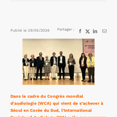
Rechercher:
Partager :
Publié le
29/05/2026
Facebook
X
LinkedIn
Email
Annonces emploi
Voir
l'image
agrandie
Dans le cadre du Congrès mondial
d’audiologie (WCA) qui vient de s’achever à
Séoul en Corée du Sud, l’International