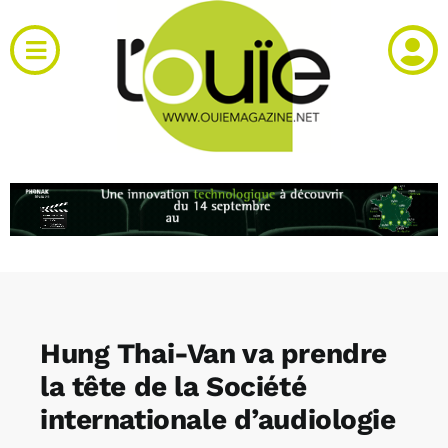
Passer
au
Toggle
contenu
Navigation
Actualités
Produits
RH et emploi
Vidéos
Hung Thai-Van va prendre
Agenda
la tête de la Société
internationale d’audiologie
Kiosque