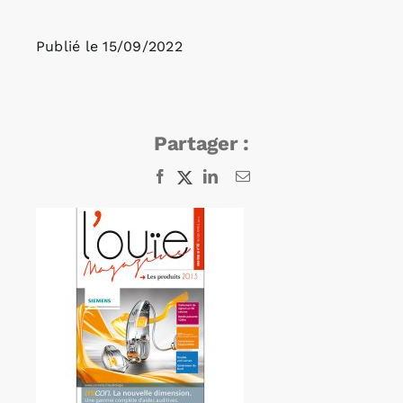
Publié le
15/09/2022
Rechercher:
Annonces emploi
Partager :
Facebook
X
LinkedIn
Email