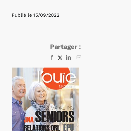
Publié le
15/09/2022
Rechercher:
Annonces emploi
Partager :
Facebook
X
LinkedIn
Email