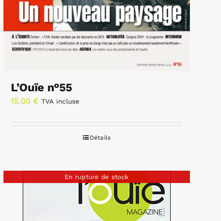
L’Ouïe n°55
15,00
€
TVA incluse
Détails
En rupture de stock