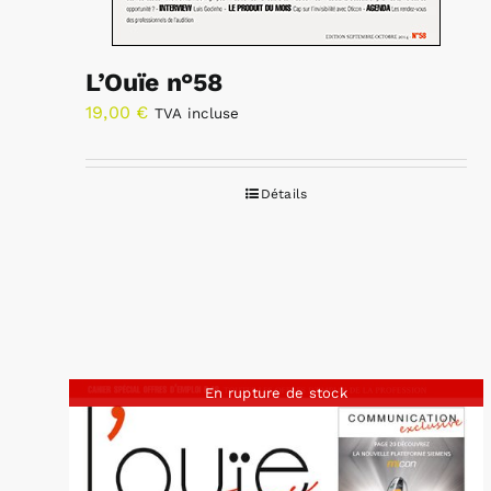
L’Ouïe n°58
19,00
€
TVA incluse
Détails
En rupture de stock