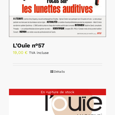
L’Ouïe n°57
19,00
€
TVA incluse
Détails
En rupture de stock