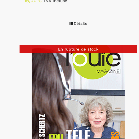
15,00
€
TVA incluse
Détails
En rupture de stock