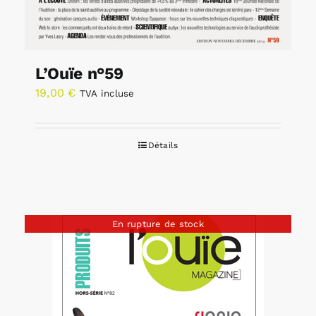
L’Ouïe n°59
19,00
€
TVA incluse
Détails
En rupture de stock