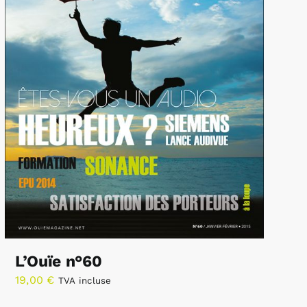
L’Ouïe n°60
19,00
€
TVA incluse