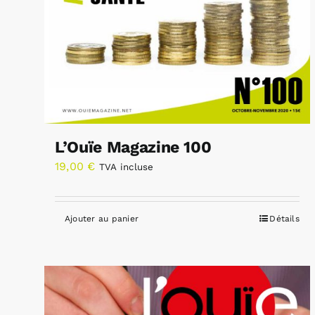
L’Ouïe Magazine 100
19,00
€
TVA incluse
Ajouter au panier
Détails