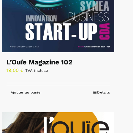
L’Ouïe Magazine 102
19,00
€
TVA incluse
Ajouter au panier
Détails