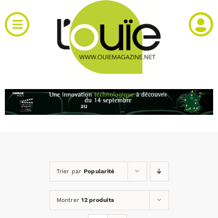
Passer
au
Toggle
contenu
Navigation
Actualités
Produits
RH et emploi
Vidéos
Trier par
Popularité
Agenda
Montrer
12 produits
Kiosque