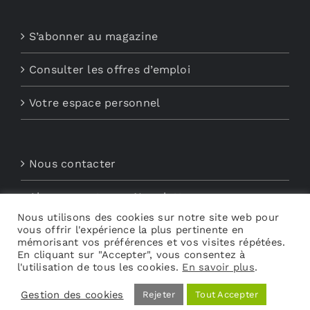
S’abonner au magazine
Consulter les offres d’emploi
Votre espace personnel
Nous contacter
Abonnements aux Newsletters
Nous utilisons des cookies sur notre site web pour
vous offrir l'expérience la plus pertinente en
Découvrez My Audio
mémorisant vos préférences et vos visites répétées.
En cliquant sur "Accepter", vous consentez à
l'utilisation de tous les cookies.
En savoir plus
.
Gestion des cookies
Rejeter
Tout Accepter