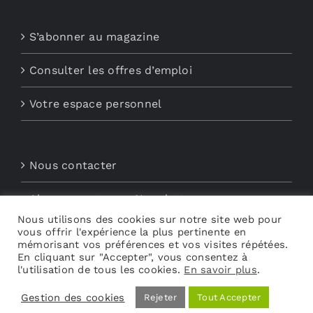
S’abonner au magazine
Consulter les offres d’emploi
Votre espace personnel
Nous contacter
Abonnements aux Newsletters
Nous utilisons des cookies sur notre site web pour
vous offrir l'expérience la plus pertinente en
Découvrez My Audio
mémorisant vos préférences et vos visites répétées.
En cliquant sur "Accepter", vous consentez à
l'utilisation de tous les cookies.
En savoir plus
.
Gestion des cookies
Rejeter
Tout Accepter