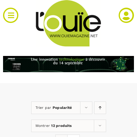
Passer
au
Toggle
contenu
Navigation
Actualités
Produits
RH et emploi
Vidéos
Trier par
Popularité
Agenda
Montrer
12 produits
Kiosque