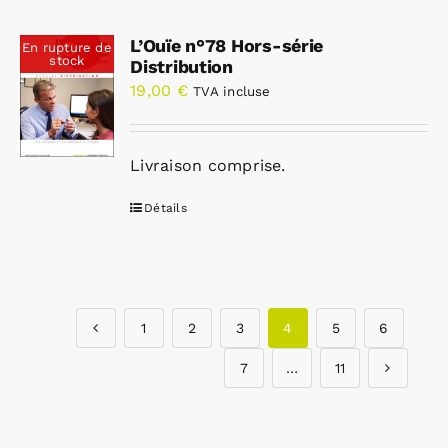
L’Ouïe n°78 Hors-série
En rupture de
stock
Distribution
19,00
€
TVA incluse
Livraison comprise.
Détails
1
2
3
4
5
6
7
…
11