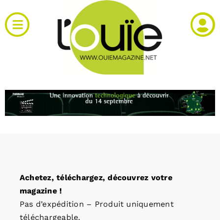
Passer
au
Toggle
contenu
Navigation
Actualités
Produits
RH et emploi
Vidéos
Achetez, téléchargez, découvrez votre
Agenda
magazine !
Pas d’expédition – Produit uniquement
Kiosque
téléchargeable.