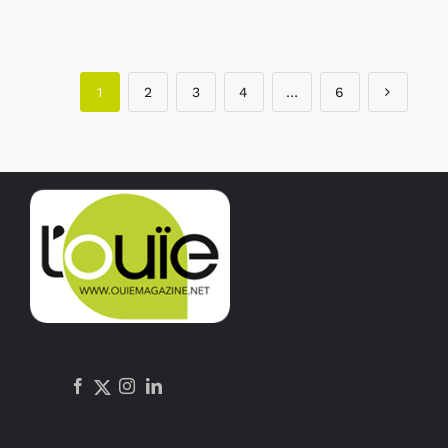
1
2
3
4
…
6