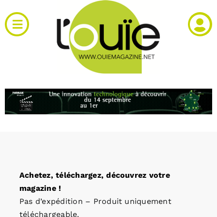
Passer
au
Toggle
contenu
Navigation
Actualités
Produits
RH et emploi
Vidéos
Achetez, téléchargez, découvrez votre
Agenda
magazine !
Pas d’expédition – Produit uniquement
Kiosque
téléchargeable.