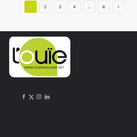
1
2
3
4
…
6