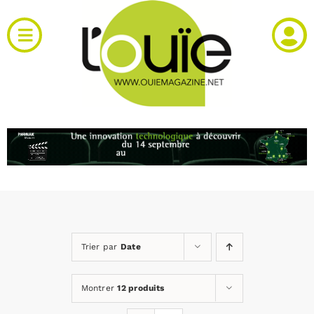
Passer
au
Toggle
contenu
Navigation
Actualités
Produits
RH et emploi
Vidéos
Trier par
Date
Agenda
Montrer
12 produits
Kiosque