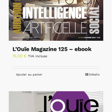
L’Ouïe Magazine 125 – ebook
15,00
€
TVA incluse
Ajouter au panier
Détails