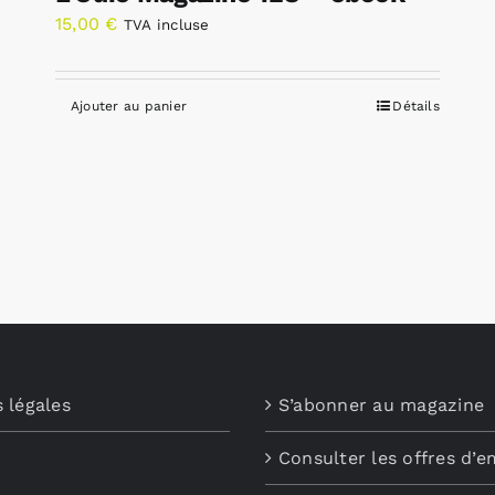
15,00
€
TVA incluse
Ajouter au panier
Détails
 légales
S’abonner au magazine
Consulter les offres d’e