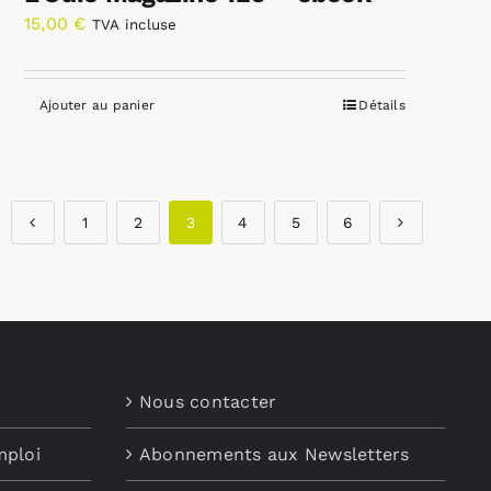
15,00
€
TVA incluse
Ajouter au panier
Détails
1
2
3
4
5
6
Nous contacter
mploi
Abonnements aux Newsletters