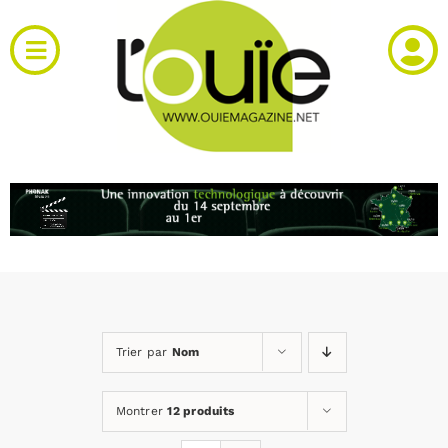
Passer
au
Toggle
contenu
Navigation
Actualités
Produits
RH et emploi
Vidéos
Trier par
Nom
Agenda
Montrer
12 produits
Kiosque