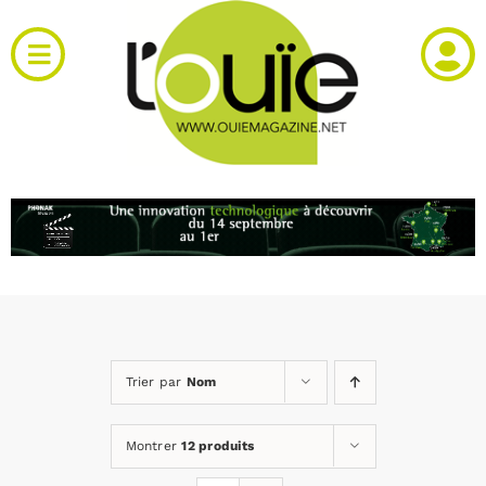
Passer
au
Toggle
contenu
Navigation
Actualités
Produits
RH et emploi
Vidéos
Trier par
Nom
Agenda
Montrer
12 produits
Kiosque