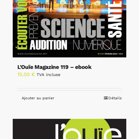
L’Ouïe Magazine 119 – ebook
15,00
€
TVA incluse
Ajouter au panier
Détails