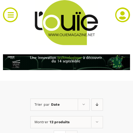
Passer
au
Toggle
contenu
Navigation
Actualités
Produits
RH et emploi
Vidéos
Trier par
Date
Agenda
Montrer
12 produits
Kiosque