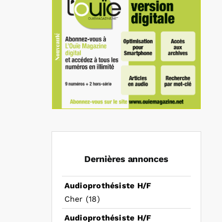
In
mail
Dernières annonces
Audioprothésiste H/F
Cher (18)
Audioprothésiste H/F