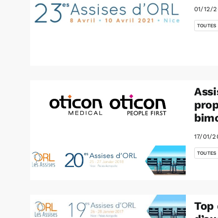
01/12/
TOUTES
Assi
prop
bim
17/01/2
TOUTES
Top 