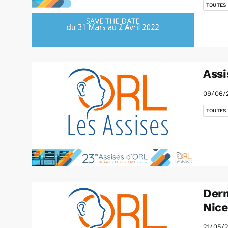
TOUTES
Assi
09/06/
TOUTES
Dern
Nice
21/05/