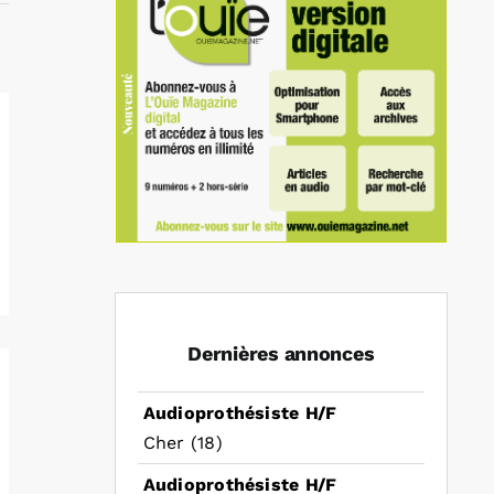
Dernières annonces
Audioprothésiste H/F
Cher (18)
Audioprothésiste H/F