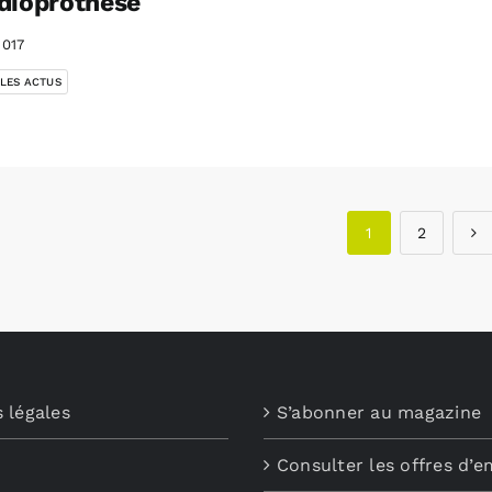
dioprothèse
2017
 LES ACTUS
1
2
 légales
S’abonner au magazine
Consulter les offres d’e