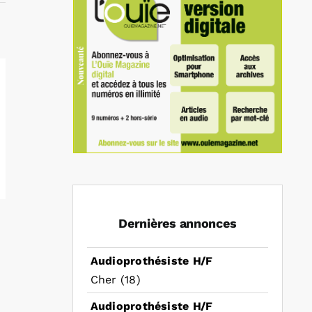
Dernières annonces
Audioprothésiste H/F
Cher (18)
Audioprothésiste H/F