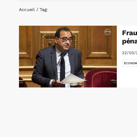
Accueil
Tag:
Frau
péna
22/03/
ÉCONOM