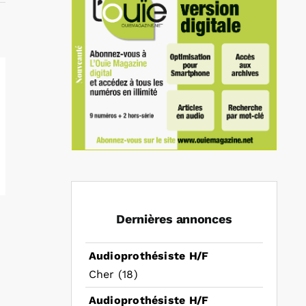
Dernières annonces
Audioprothésiste H/F
Cher (18)
Audioprothésiste H/F