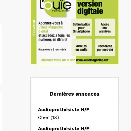
Dernières annonces
Audioprothésiste H/F
Cher (18)
Audioprothésiste H/F