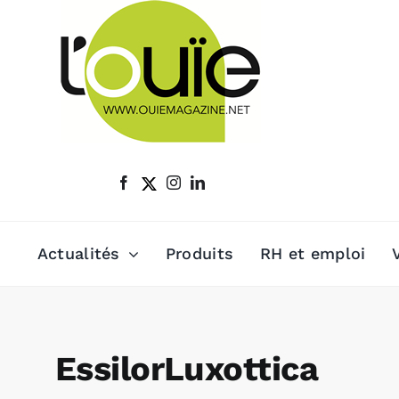
Passer
au
contenu
Actualités
Produits
RH et emploi
EssilorLuxottica