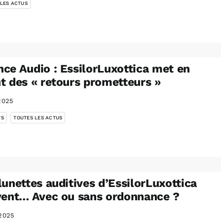
 LES ACTUS
ce Audio : EssilorLuxottica met en
t des « retours prometteurs »
2025
,
TS
TOUTES LES ACTUS
lunettes auditives d’EssilorLuxottica
vent… Avec ou sans ordonnance ?
2025