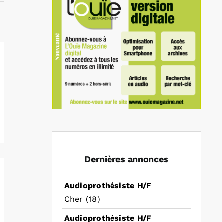
Dernières annonces
Audioprothésiste H/F
Cher (18)
Audioprothésiste H/F