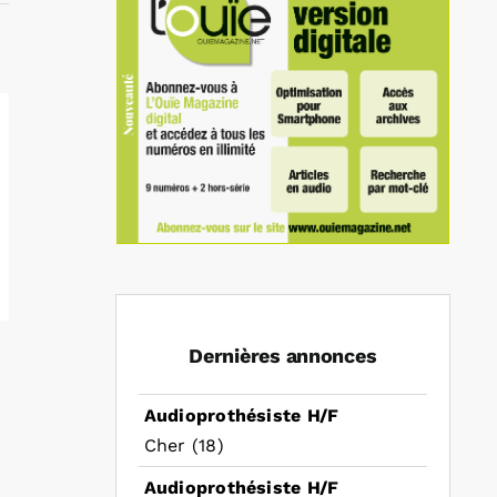
Dernières annonces
Audioprothésiste H/F
Cher (18)
Audioprothésiste H/F