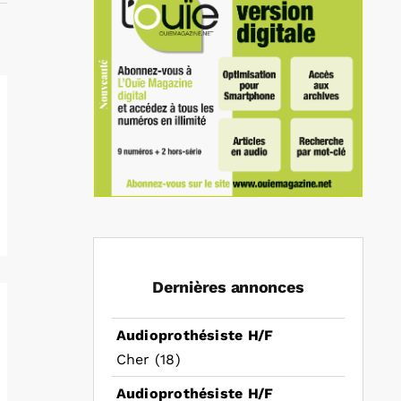
Dernières annonces
Audioprothésiste H/F
Cher (18)
Audioprothésiste H/F