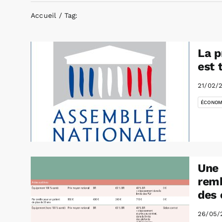
Accueil
Tag:
La p
est 
21/02/
ÉCONOM
Une 
remb
des 
26/05/