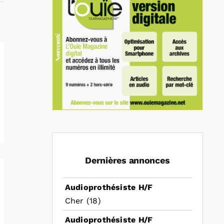
Dernières annonces
Audioprothésiste H/F
Cher (18)
Audioprothésiste H/F