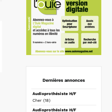
Dernières annonces
Audioprothésiste H/F
Cher (18)
Audioprothésiste H/F