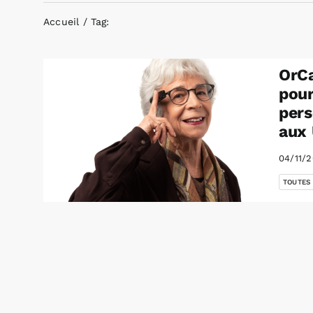
Accueil
Tag:
OrCa
pour
pers
aux
04/11/
TOUTES