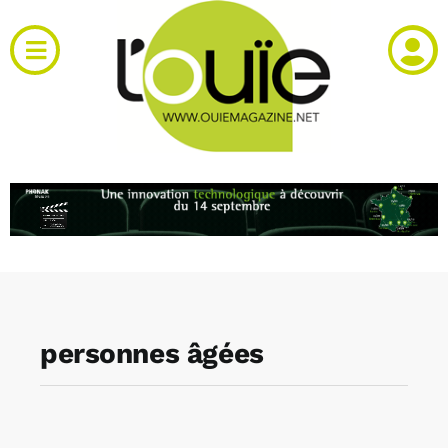
Passer
au
Toggle
contenu
Navigation
Actualités
Produits
RH et emploi
Vidéos
personnes âgées
Agenda
Kiosque