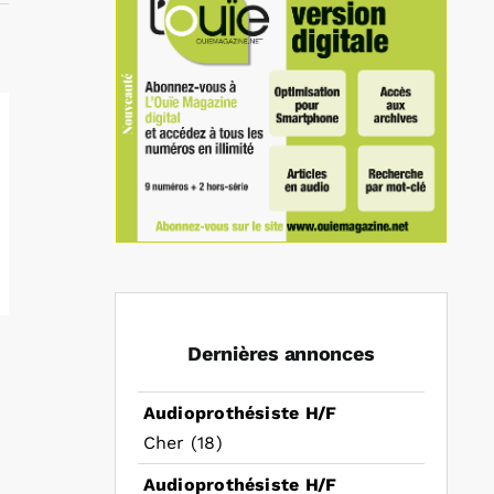
Dernières annonces
Audioprothésiste H/F
Cher (18)
Audioprothésiste H/F