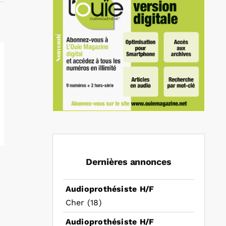
Dernières annonces
Audioprothésiste H/F
Cher (18)
Audioprothésiste H/F