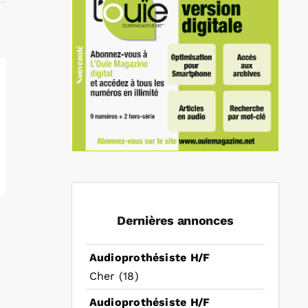
Dernières annonces
Audioprothésiste H/F
Cher (18)
Audioprothésiste H/F