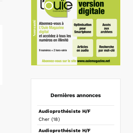
Dernières annonces
Audioprothésiste H/F
Cher (18)
Audioprothésiste H/F