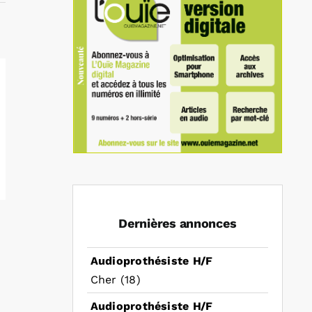
Dernières annonces
Audioprothésiste H/F
Cher (18)
Audioprothésiste H/F