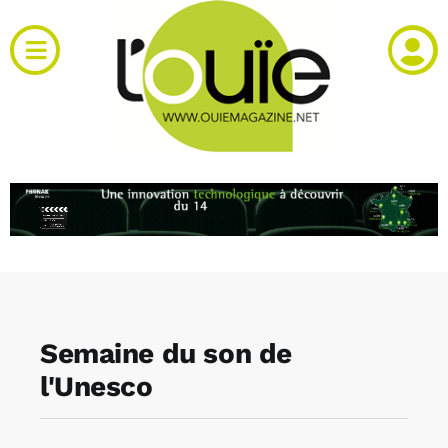
Passer
au
Toggle
contenu
Navigation
Actualités
Produits
RH et emploi
Vidéos
Semaine du son de
Agenda
l'Unesco
Kiosque