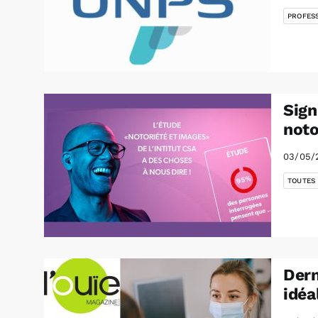
PROFES
Sign
noto
03/05/
TOUTES
Dern
idé