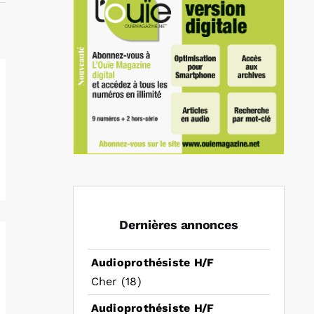
Dernières annonces
Audioprothésiste H/F
Cher (18)
Audioprothésiste H/F