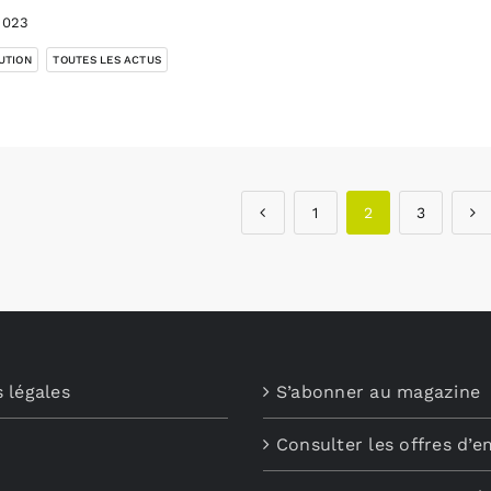
2023
,
UTION
TOUTES LES ACTUS
1
2
3
 légales
S’abonner au magazine
Consulter les offres d’e