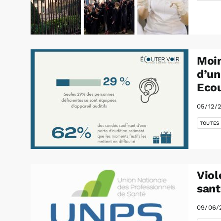
Moin
d’un
Ecou
05/12/
TOUTES
Viol
sant
09/06/