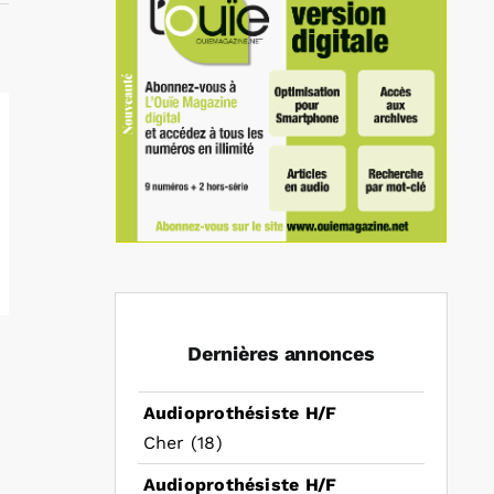
Dernières annonces
Audioprothésiste H/F
Cher (18)
Audioprothésiste H/F