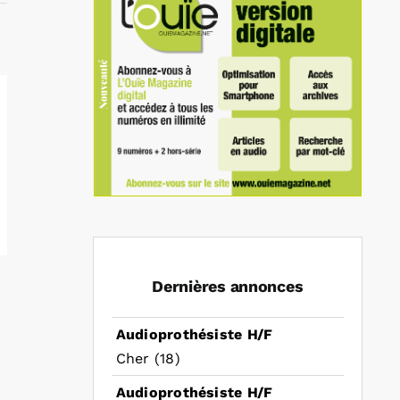
Dernières annonces
Audioprothésiste H/F
Cher (18)
Audioprothésiste H/F