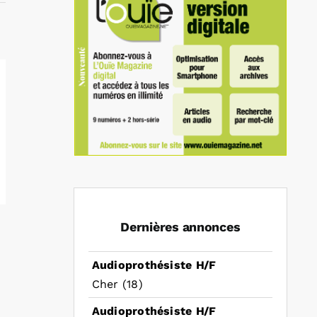
Dernières annonces
Audioprothésiste H/F
Cher (18)
Audioprothésiste H/F