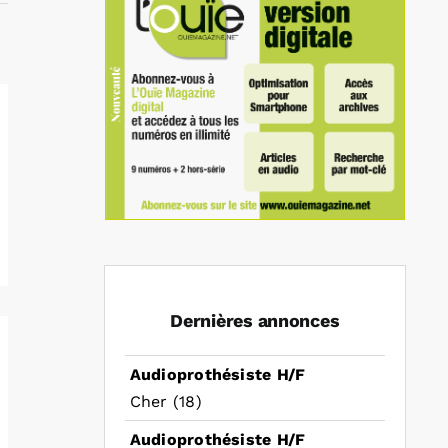
Dernières annonces
Audioprothésiste H/F
Cher (18)
Audioprothésiste H/F