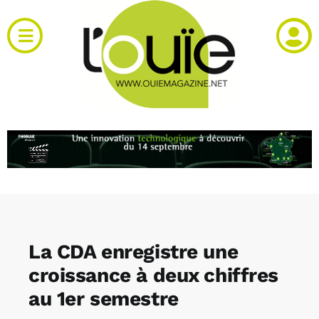
Passer
au
Toggle
contenu
Navigation
Actualités
Produits
RH et emploi
Vidéos
La CDA enregistre une
Agenda
croissance à deux chiffres
au 1er semestre
Kiosque