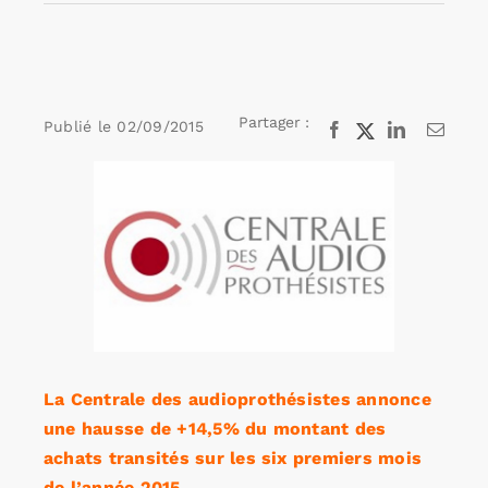
Rechercher:
Partager :
Publié le
02/09/2015
Facebook
X
LinkedIn
Email
Annonces emploi
Voir
l'image
agrandie
La Centrale des audioprothésistes annonce
une hausse de +14,5% du montant des
achats transités sur les six premiers mois
de l’année 2015.