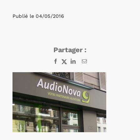
Publié le
04/05/2016
Rechercher:
Annonces emploi
Partager :
Facebook
X
LinkedIn
Email