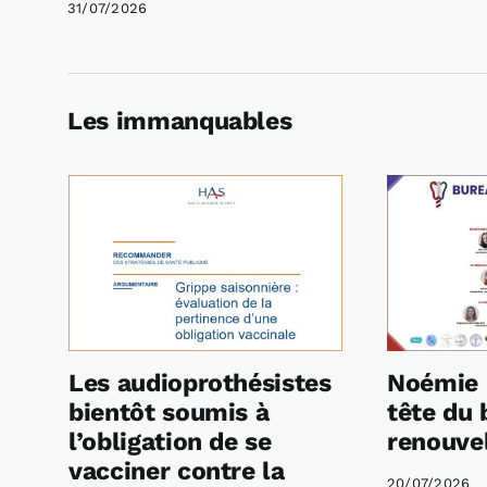
31/07/2026
Les immanquables
Les audioprothésistes
Noémie 
bientôt soumis à
tête du 
l’obligation de se
renouvel
vacciner contre la
20/07/2026