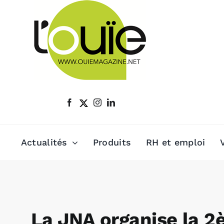
Passer
au
contenu
Actualités
Produits
RH et emploi
La JNA organise la 2