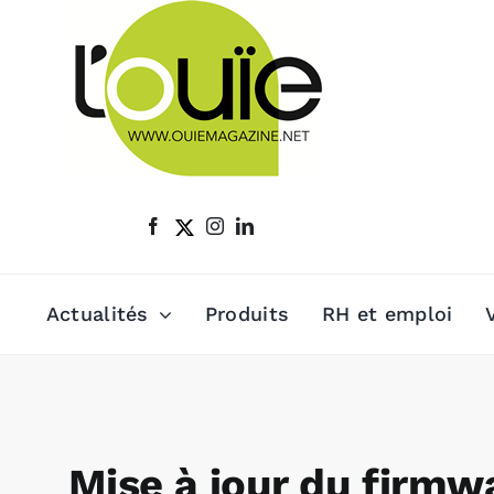
Passer
au
contenu
Actualités
Produits
RH et emploi
Mise à jour du firmw