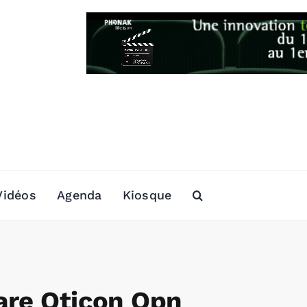
Vidéos
Agenda
Kiosque
are Oticon Opn