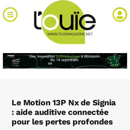
Passer
au
Toggle
contenu
Navigation
Actualités
Produits
RH et emploi
Vidéos
Le Motion 13P Nx de Signia
Agenda
: aide auditive connectée
pour les pertes profondes
Kiosque