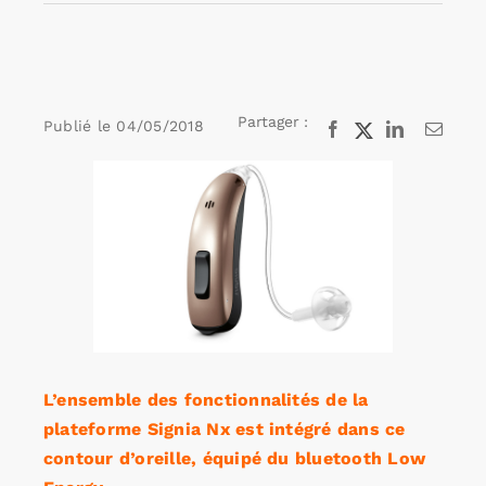
Rechercher:
Partager :
Publié le
04/05/2018
Facebook
X
LinkedIn
Email
Annonces emploi
Voir
l'image
agrandie
L’ensemble des fonctionnalités de la
plateforme Signia Nx est intégré dans ce
contour d’oreille, équipé du bluetooth Low