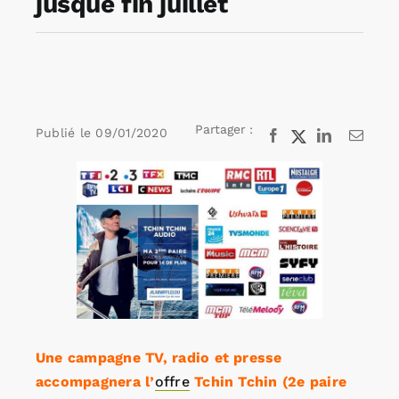
jusque fin juillet
Rechercher:
Annonces emploi
Partager :
Publié le
09/01/2020
Facebook
X
LinkedIn
Email
Voir
l'image
agrandie
Une campagne TV, radio et presse
accompagnera l’
offre
Tchin Tchin (2e paire