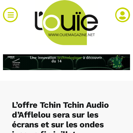
Passer
au
Toggle
contenu
Navigation
Actualités
Produits
RH et emploi
Vidéos
L’offre Tchin Tchin Audio
Agenda
d’Afflelou sera sur les
écrans et sur les ondes
Kiosque