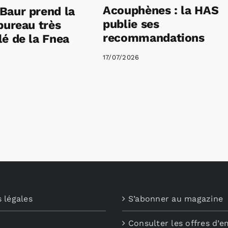
Acouphènes : la HAS
Baur prend la
publie ses
bureau très
recommandations
é de la Fnea
17/07/2026
 légales
S’abonner au magazine
Consulter les offres d’e