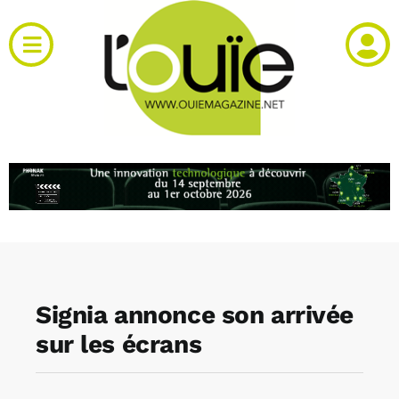
Passer
au
Toggle
contenu
Navigation
Actualités
Produits
RH et emploi
Vidéos
Signia annonce son arrivée
Agenda
sur les écrans
Kiosque