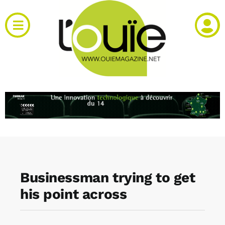
Passer
au
Toggle
contenu
Navigation
Actualités
Produits
RH et emploi
Vidéos
Businessman trying to get
Agenda
his point across
Kiosque