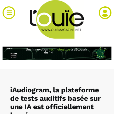
Passer
au
Toggle
contenu
Navigation
Actualités
Produits
RH et emploi
Vidéos
iAudiogram, la plateforme
Agenda
de tests auditifs basée sur
une IA est officiellement
Kiosque