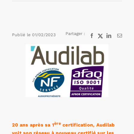
Rechercher:
Partager :
Publié le
01/02/2023
Facebook
X
LinkedIn
Email
Annonces emploi
Voir
l'image
agrandie
ère
20 ans après sa 1
certification, Audilab
voit son réseau à nouveau certifié sur les