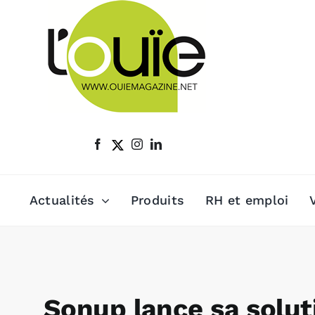
Passer
au
contenu
Actualités
Produits
RH et emploi
Sonup lance sa solut