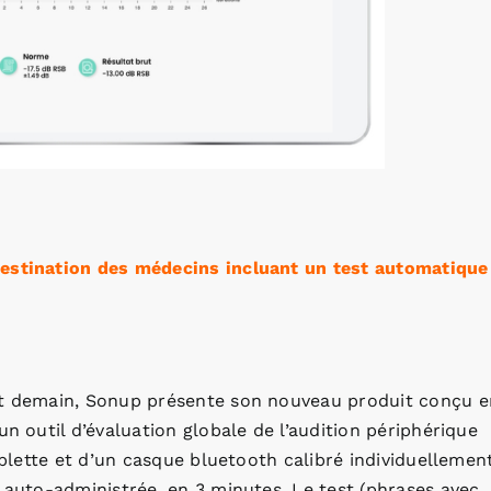
destination des médecins incluant un test automatique
ent demain, Sonup présente son nouveau produit conçu e
un outil d’évaluation globale de l’audition périphérique
ablette et d’un casque bluetooth calibré individuellement
, auto-administrée, en 3 minutes. Le test (phrases avec