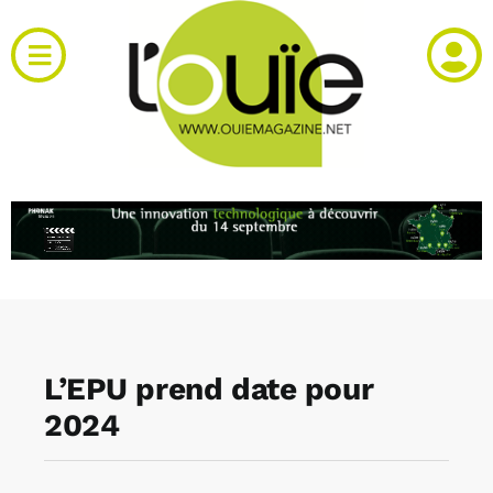
Passer
au
Toggle
contenu
Navigation
Actualités
Produits
RH et emploi
Vidéos
L’EPU prend date pour
Agenda
2024
Kiosque